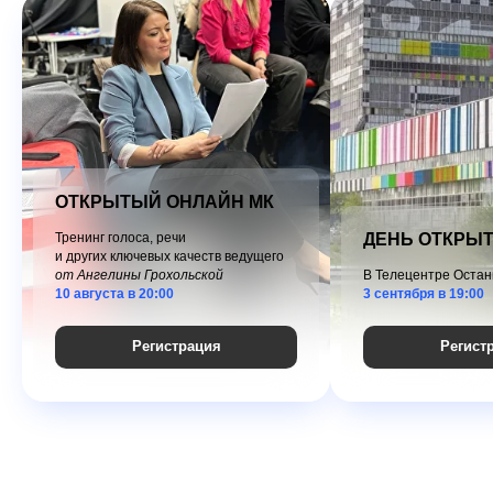
ОТКРЫТЫЙ ОНЛАЙН МК
Тренинг голоса, речи
ДЕНЬ ОТКРЫ
и других ключевых качеств ведущего
от Ангелины Грохольской
В Телецентре Остан
10 августа в 20:00
3 cентября в 19:00
Регистрация
Регист